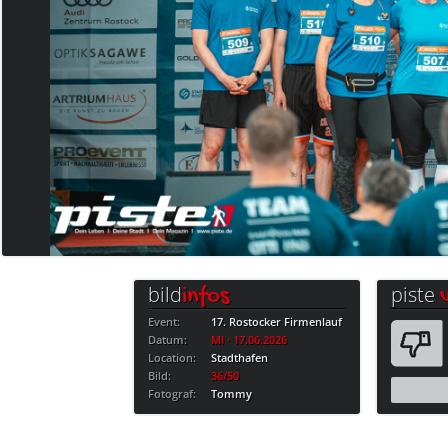
bild
piste
infos
Event:
17. Rostocker Firmenlauf
Datum:
MI · 17.06.2026
Location:
Stadthafen
Bild:
36/50
Fotograf:
Tommy