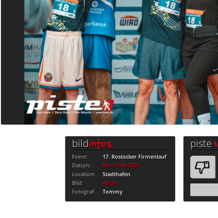
bild
piste
infos
Event:
17. Rostocker Firmenlauf
Datum:
MI · 17.06.2026
Location:
Stadthafen
Bild:
40/50
Fotograf:
Tommy