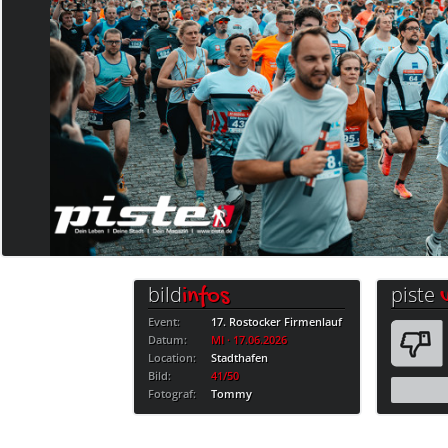
bild
piste
infos
Event:
17. Rostocker Firmenlauf
Datum:
MI · 17.06.2026
Location:
Stadthafen
Bild:
41/50
Fotograf:
Tommy