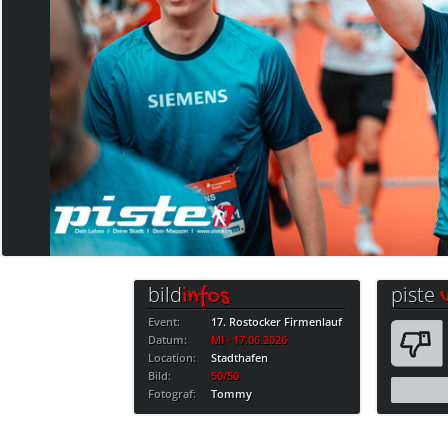
bild
piste
infos
Event:
17. Rostocker Firmenlauf
Datum:
MI · 17.06.2026
Location:
Stadthafen
Bild:
50/50
Fotograf:
Tommy