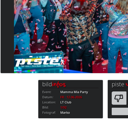
bild
piste
infos
Event:
Mamma Mia Party
Datum:
FR · 12.06.2026
Location:
LT Club
Bild:
1/92
Fotograf:
Marko