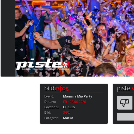
bild
piste
infos
Event:
Mamma Mia Party
Datum:
FR · 12.06.2026
Location:
LT Club
Bild:
3/92
Fotograf:
Marko