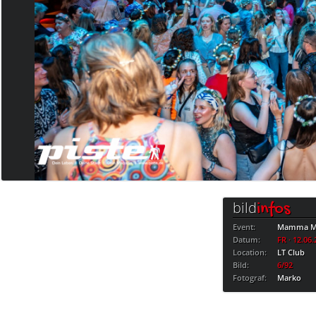
bild
infos
Event:
Mamma Mi
Datum:
FR · 12.06
Location:
LT Club
Bild:
6/92
Fotograf:
Marko