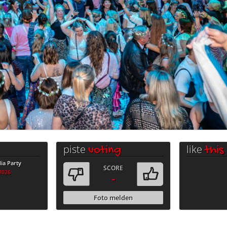
piste
like
voting
this
a Party
SCORE
.2026
-
Foto melden