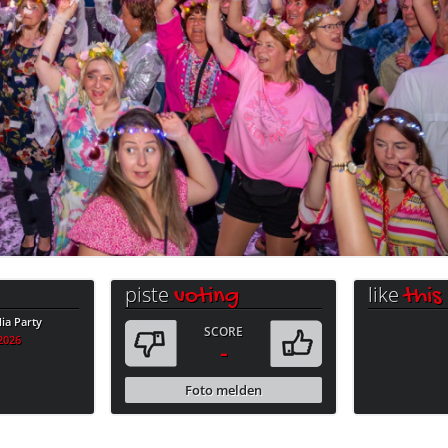
piste
like
voting
this
a Party
SCORE
.2026
-
Foto melden