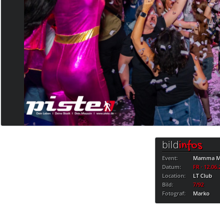
bild
infos
Event:
Mamma Mi
Datum:
FR · 12.06
Location:
LT Club
Bild:
7/92
Fotograf:
Marko