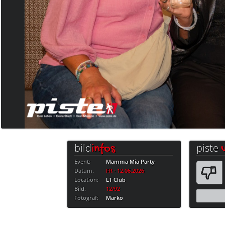
bild
piste
infos
Event:
Mamma Mia Party
Datum:
FR · 12.06.2026
Location:
LT Club
Bild:
12/92
Fotograf:
Marko