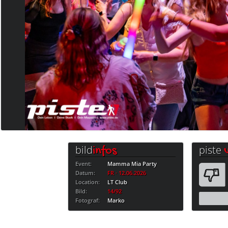
bild
piste
infos
Event:
Mamma Mia Party
Datum:
FR · 12.06.2026
Location:
LT Club
Bild:
14/92
Fotograf:
Marko