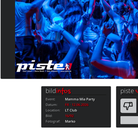
bild
piste
infos
Event:
Mamma Mia Party
Datum:
FR · 12.06.2026
Location:
LT Club
Bild:
16/92
Fotograf:
Marko