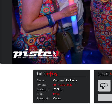
bild
piste
infos
Event:
Mamma Mia Party
Datum:
FR · 12.06.2026
Location:
LT Club
Bild:
19/92
Fotograf:
Marko