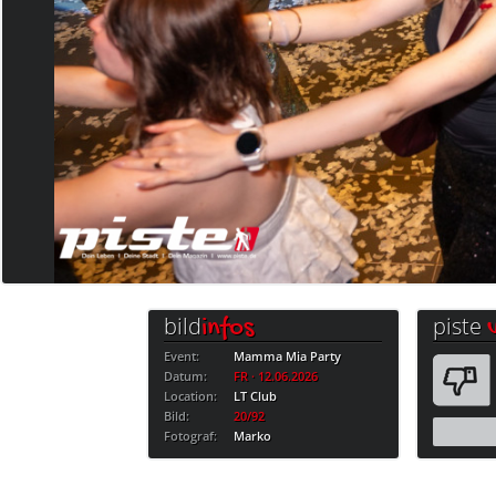
bild
piste
infos
Event:
Mamma Mia Party
Datum:
FR · 12.06.2026
Location:
LT Club
Bild:
20/92
Fotograf:
Marko