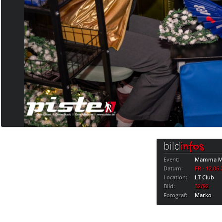
bild
infos
Event:
Mamma Mi
Datum:
FR · 12.06
Location:
LT Club
Bild:
32/92
Fotograf:
Marko