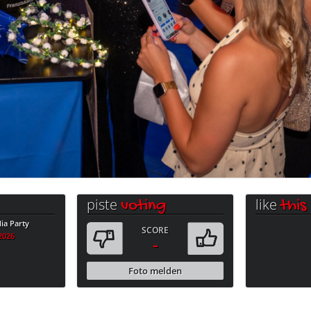
piste
like
voting
this
a Party
SCORE
.2026
-
Foto melden