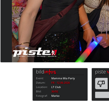
bild
piste
infos
Event:
Mamma Mia Party
Datum:
FR · 12.06.2026
Location:
LT Club
Bild:
36/92
Fotograf:
Marko