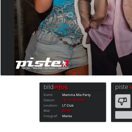
bild
piste
infos
Event:
Mamma Mia Party
Datum:
FR · 12.06.2026
Location:
LT Club
Bild:
40/92
Fotograf:
Marko