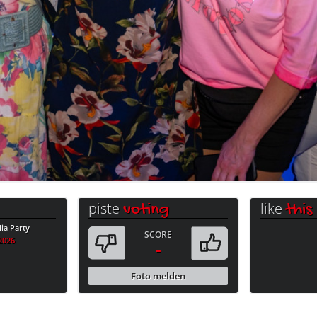
piste
like
voting
this
a Party
SCORE
.2026
-
Foto melden