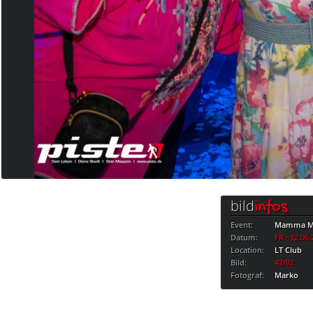
bild
infos
Event:
Mamma Mi
Datum:
FR · 12.06
Location:
LT Club
Bild:
42/92
Fotograf:
Marko