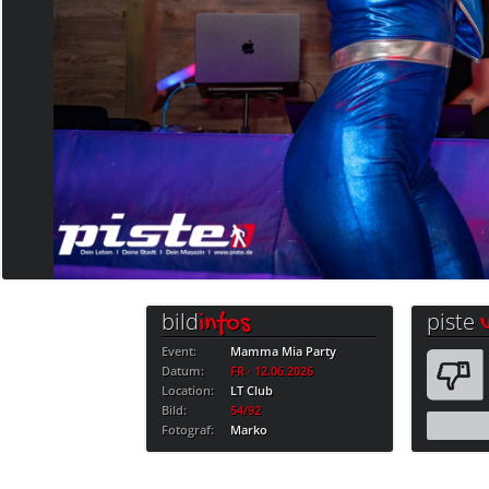
bild
piste
infos
Event:
Mamma Mia Party
Datum:
FR · 12.06.2026
Location:
LT Club
Bild:
54/92
Fotograf:
Marko