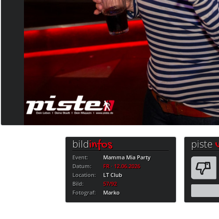
bild
piste
infos
Event:
Mamma Mia Party
Datum:
FR · 12.06.2026
Location:
LT Club
Bild:
57/92
Fotograf:
Marko