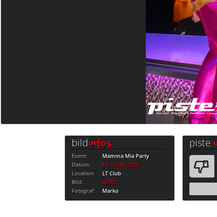
bild
piste
infos
Event:
Mamma Mia Party
Datum:
FR · 12.06.2026
Location:
LT Club
Bild:
62/92
Fotograf:
Marko