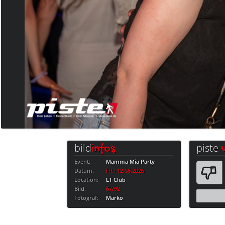
bild
piste
infos
Event:
Mamma Mia Party
Datum:
FR · 12.06.2026
Location:
LT Club
Bild:
67/92
Fotograf:
Marko