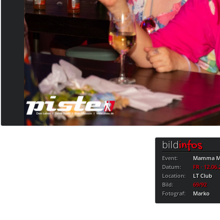
bild
infos
Event:
Mamma Mi
Datum:
FR · 12.06
Location:
LT Club
Bild:
69/92
Fotograf:
Marko