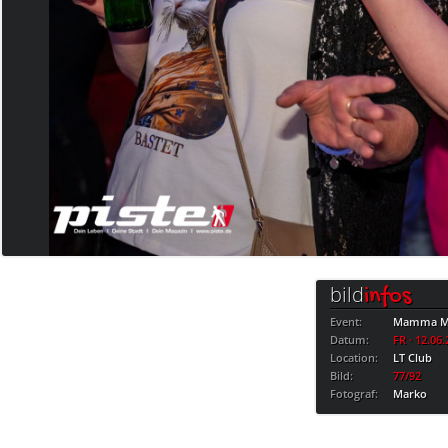
bild
infos
Event:
Mamma Mi
Datum:
FR · 12.06
Location:
LT Club
Bild:
77/92
Fotograf:
Marko