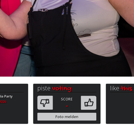
piste
like
voting
this
a Party
SCORE
.2026
-
Foto melden