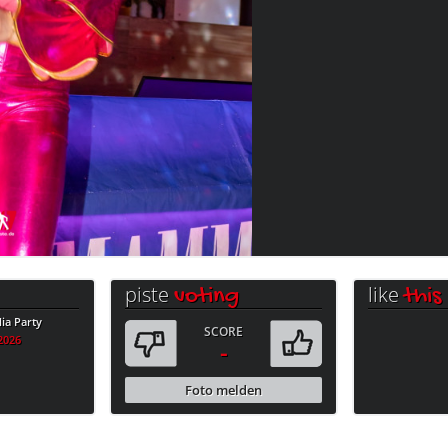
piste
like
voting
this
a Party
SCORE
.2026
-
Foto melden