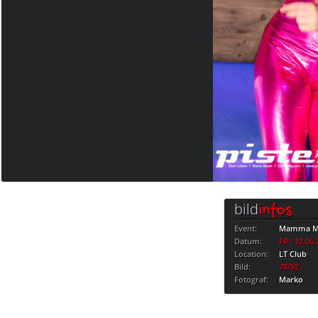
bild
infos
Event:
Mamma Mi
Datum:
FR · 12.06
Location:
LT Club
Bild:
78/92
Fotograf:
Marko