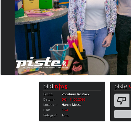
bild
piste
infos
Event:
Vocatium Rostock
Datum:
DO · 11.06.2026
Location:
Hanse Messe
Bild:
5/24
Fotograf:
Tom