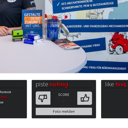
piste
like
voting
this
Rostock
SCORE
.2026
-
sse
Foto melden