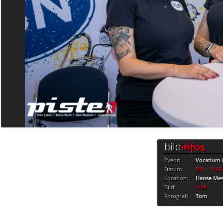
bild
infos
Event:
Vocatium 
Datum:
DO · 11.06
Location:
Hanse Me
Bild:
7/24
Fotograf:
Tom