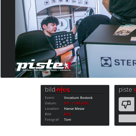
bild
piste
infos
Event:
Vocatium Rostock
Datum:
DO · 11.06.2026
Location:
Hanse Messe
Bild:
8/24
Fotograf:
Tom