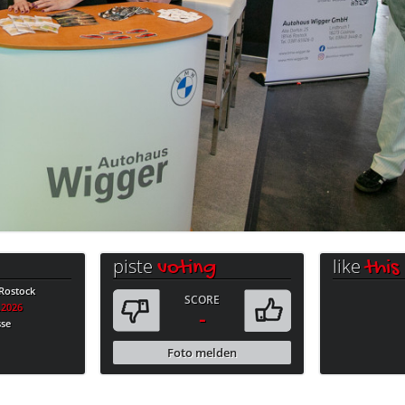
piste
like
voting
this
Rostock
SCORE
.2026
-
sse
Foto melden