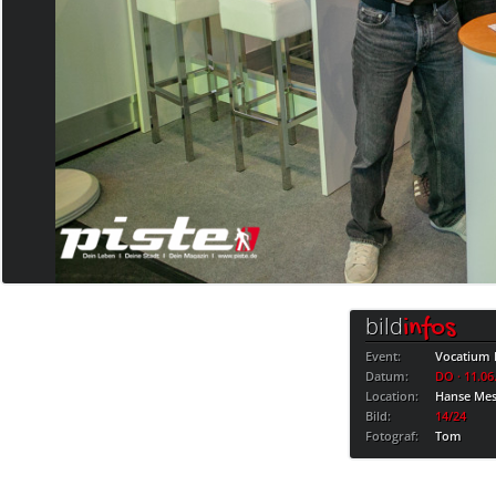
bild
infos
Event:
Vocatium 
Datum:
DO · 11.06
Location:
Hanse Me
Bild:
14/24
Fotograf:
Tom