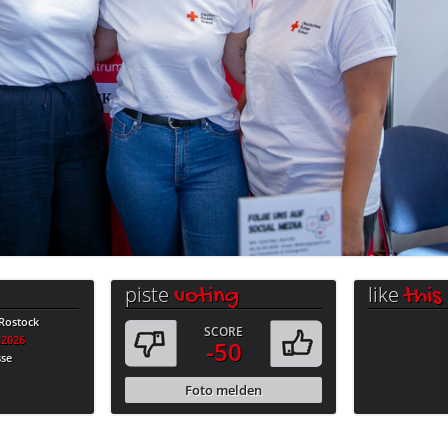
piste
like
voting
this
Rostock
SCORE
.2026
-50
sse
Foto melden