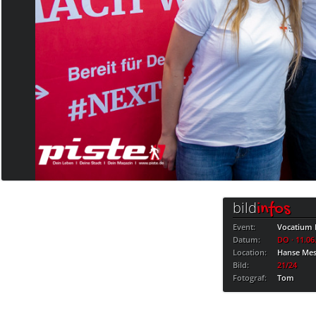
bild
infos
Event:
Vocatium 
Datum:
DO · 11.06
Location:
Hanse Me
Bild:
21/24
Fotograf:
Tom