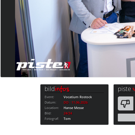
bild
piste
infos
Event:
Vocatium Rostock
Datum:
DO · 11.06.2026
Location:
Hanse Messe
Bild:
24/24
Fotograf:
Tom