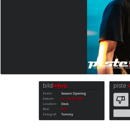
bild
piste
infos
Event:
Season Opening
Datum:
SA · 06.06.2026
Location:
Deck
Bild:
5/37
Fotograf:
Tommy