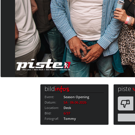
bild
piste
infos
Event:
Season Opening
Datum:
SA · 06.06.2026
Location:
Deck
Bild:
6/37
Fotograf:
Tommy