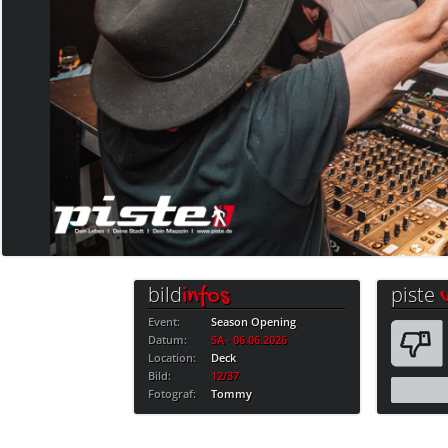
bild
piste
infos
Event:
Season Opening
Datum:
SA · 06.06.2026
Location:
Deck
Bild:
12/37
Fotograf:
Tommy