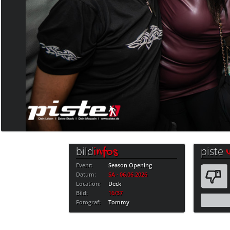
bild
piste
infos
Event:
Season Opening
Datum:
SA · 06.06.2026
Location:
Deck
Bild:
16/37
Fotograf:
Tommy