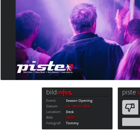
bild
piste
infos
Event:
Season Opening
Datum:
SA · 06.06.2026
Location:
Deck
Bild:
20/37
Fotograf:
Tommy