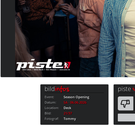
bild
piste
infos
Event:
Season Opening
Datum:
SA · 06.06.2026
Location:
Deck
Bild:
21/37
Fotograf:
Tommy