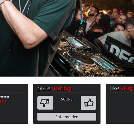
piste
like
voting
this
ening
SCORE
.2026
-
Foto melden