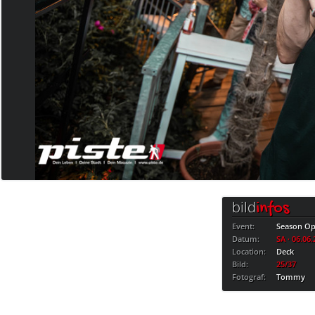
bild
infos
Event:
Season Op
Datum:
SA · 06.06
Location:
Deck
Bild:
25/37
Fotograf:
Tommy