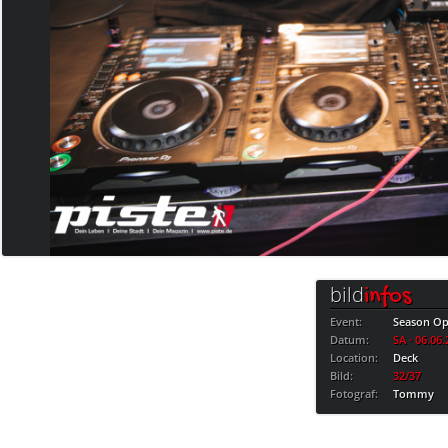
bild
infos
Event:
Season Op
Datum:
SA · 06.06
Location:
Deck
Bild:
32/37
Fotograf:
Tommy