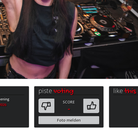
piste
like
voting
this
ening
SCORE
.2026
-
Foto melden