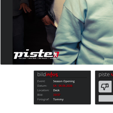
bild
piste
infos
Event:
Season Opening
Datum:
SA · 06.06.2026
Location:
Deck
Bild:
33/37
Fotograf:
Tommy