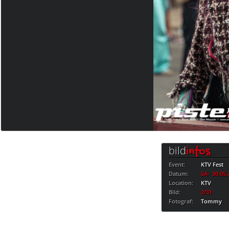
bild
infos
Event:
KTV Fest
Datum:
SA · 30.05
Location:
KTV
Bild:
2/31
Fotograf:
Tommy