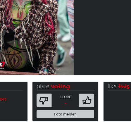
piste
like
voting
this
SCORE
.2026
-
Foto melden