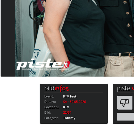
bild
piste
infos
Event:
KTV Fest
Datum:
SA · 30.05.2026
Location:
KTV
Bild:
22/31
Fotograf:
Tommy