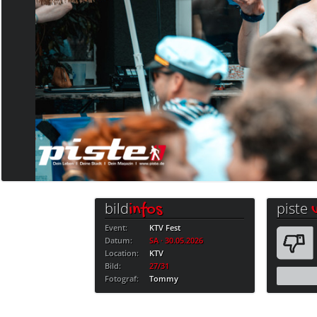
bild
piste
infos
Event:
KTV Fest
Datum:
SA · 30.05.2026
Location:
KTV
Bild:
27/31
Fotograf:
Tommy