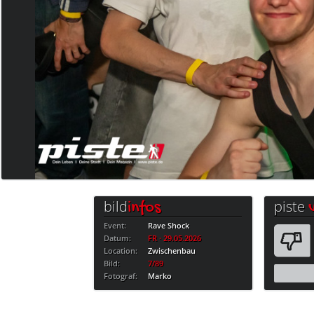
bild
piste
infos
Event:
Rave Shock
Datum:
FR · 29.05.2026
Location:
Zwischenbau
Bild:
7/89
Fotograf:
Marko