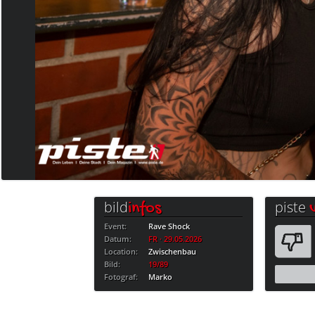
bild
piste
infos
Event:
Rave Shock
Datum:
FR · 29.05.2026
Location:
Zwischenbau
Bild:
19/89
Fotograf:
Marko