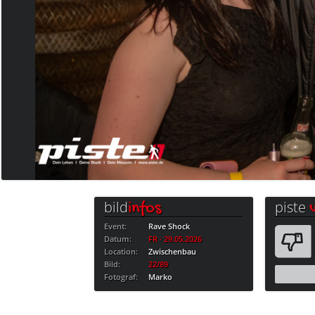
bild
piste
infos
Event:
Rave Shock
Datum:
FR · 29.05.2026
Location:
Zwischenbau
Bild:
22/89
Fotograf:
Marko