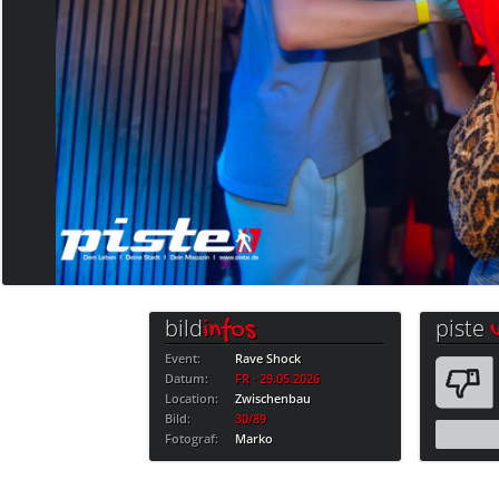
bild
piste
infos
Event:
Rave Shock
Datum:
FR · 29.05.2026
Location:
Zwischenbau
Bild:
30/89
Fotograf:
Marko