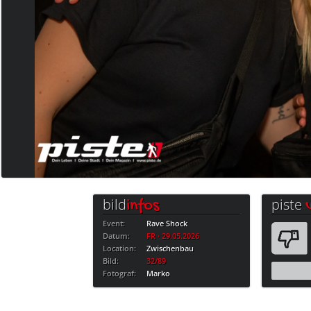
bild
piste
infos
Event:
Rave Shock
Datum:
FR · 29.05.2026
Location:
Zwischenbau
Bild:
32/89
Fotograf:
Marko