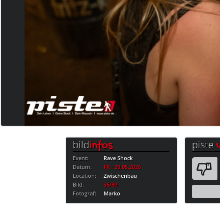
bild
piste
infos
Event:
Rave Shock
Datum:
FR · 29.05.2026
Location:
Zwischenbau
Bild:
36/89
Fotograf:
Marko