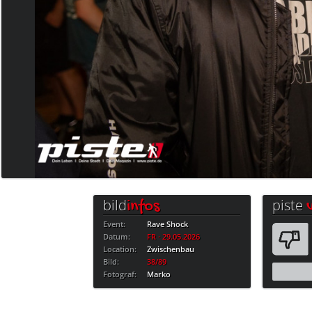
bild
piste
infos
Event:
Rave Shock
Datum:
FR · 29.05.2026
Location:
Zwischenbau
Bild:
38/89
Fotograf:
Marko