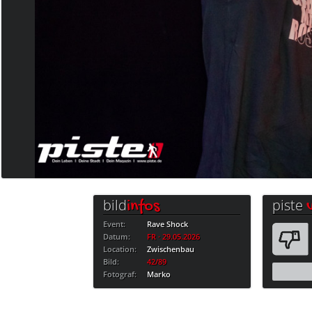
bild
piste
infos
Event:
Rave Shock
Datum:
FR · 29.05.2026
Location:
Zwischenbau
Bild:
42/89
Fotograf:
Marko